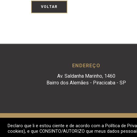
VOLTAR
ENDEREÇO
Av. Saldanha Marinho, 1460
Bairro dos Alemães - Piracicaba - SP
Declaro que li e estou ciente e de acordo com a Política de Priva
Crivelari & Padoveze Advocacia Empresarial. © 
cookies), e que CONSINTO/AUTORIZO que meus dados pessoais s