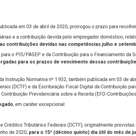
ublicada em 03 de abril de 2020, prorrogou o prazo para recolhim
iárias e a contribuição devida pelo empregador doméstico, relat
as contribuições devidas nas competências julho e setemb
o para o PIS/PASEP e da Contribuição para o Financiamento da S
rgadas para os prazos de vencimento dessas contribuiçõe
da Instrução Normativa nº 1.932, também publicada em 03 de abr
rais (DCTF) e da Escrituração Fiscal Digital da Contribuição pa
 Contribuição Previdenciária sobre a Receita (EFD-Contribuições
rogado
, em caráter excepcional:
 Créditos Tributários Federais (DCTF), originalmente previstas
junho de 2020,
para o 15º (décimo quinto) dia útil do mês de j