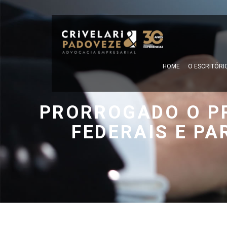
HOME
O ESCRITÓRI
PRORROGADO O P
FEDERAIS E PA