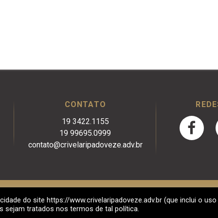
CONTATO
REDE
19 3422.1155
19 99695.0999
contato@crivelaripadoveze.adv.br
cidade do site https://www.crivelaripadoveze.adv.br (que inclui o uso
2017
ejam tratados nos termos de tal política.