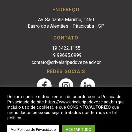
ENDEREÇO
Av. Saldanha Marinho, 1460
Bairro dos Alemães - Piracicaba - SP
CONTATO
19 3422.1155
19 99695.0999
contato@crivelaripadoveze.adv.br
REDES SOCIAIS
Declaro que li e estou ciente e de acordo com a Política de
Privacidade do site https://www.crivelaripadoveze.adv.br (que
inclui o uso de cookies), e que CONSINTO/AUTORIZO que
meus dados pessoais sejam tratados nos termos de tal
política.
Crivelari & Padoveze Advocacia Empresarial. © 2017
Ver Política de Privacidade
ACEITAR TUDO
Desenvolvido por