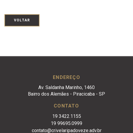
VOLTAR
ENDEREÇO
Av. Saldanha Marinho, 1460
Bairro dos Alemães - Piracicaba - SP
CONTATO
19 3422.1155
19 99695.0999
contato@crivelaripadoveze.adv.br