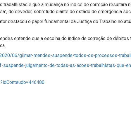
as trabalhistas e que a mudança no índice de correção resultará
sa”, do devedor, sobretudo diante do estado de emergência soc
elator destacou o papel fundamental da Justiça do Trabalho no at
Mendes entende que a escolha do índice de correção de débitos t
ca.
/2020/06/gilmar-mendes-suspende-todos-os-processos-trabalh
-suspende-julgamento-de-todas-as-acoes-trabalhistas-que-en
asp?idConteudo=446480