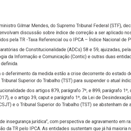
 ministro Gilmar Mendes, do Supremo Tribunal Federal (STF), de
envolvam discussão sobre índice de correção a ser aplicado nos
igidos pela TR -Taxa Referencial ou o IPCA – Índice Nacional d
aratórias de Constitucionalidade (ADCs) 58 e 59, ajuizadas, pe
gia da Informação e Comunicação (Contic) e outras duas entidad
definida.
a o deferimento da medida estão a crise decorrente do estado 
ribunal Superior do Trabalho (TST) para suspender o atual índice
cionalidade dos artigos 879, parágrafo 7º, e 899, parágrafo 1º, 
017), e o artigo 39, caput e parágrafo 1º, da Lei de Desindexaç
CSJT) e o Tribunal Superior do Trabalho (TST) se abstenham de a
e insegurança jurídica”, com perspectiva de agravamento em r
ção da TR pelo IPCA. As entidades sustentam que já há maioria 