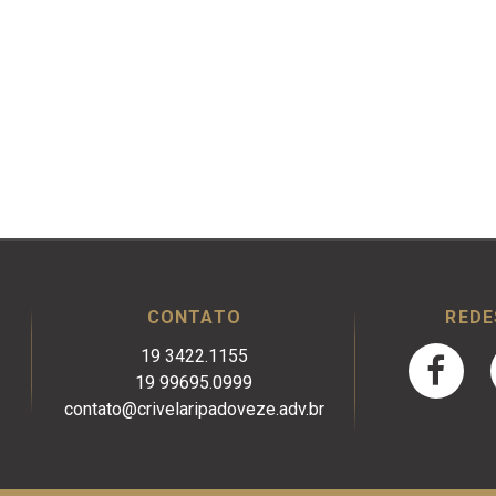
CONTATO
REDE
19 3422.1155
19 99695.0999
contato@crivelaripadoveze.adv.br