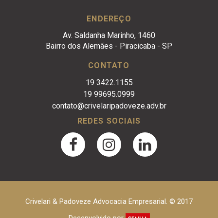
ENDEREÇO
Av. Saldanha Marinho, 1460
Bairro dos Alemães - Piracicaba - SP
CONTATO
19 3422.1155
19 99695.0999
contato@crivelaripadoveze.adv.br
REDES SOCIAIS
Crivelari & Padoveze Advocacia Empresarial. © 2017