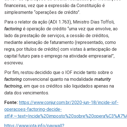
financeiras, vez que a expressão da Constituição é
simplesmente “operações de crédito”.
Para o relator da ação (ADI 1.763), Ministro Dias Toffoli,
factoring
é operação de crédito “uma vez que envolve, ao
lado da prestação de serviços, a cessão de créditos,
mediante alienação de faturamento (representado, como
regra, por títulos de crédito) com vistas à antecipação de
capital futuro para o emprego na atividade empresarial”,
escreveu.
Por fim, restou decidido que o IOF incide tanto sobre o
factoring
convencional quanto na modalidade
maturity
factroing
, em que os créditos são liquidados apenas na
data dos vencimentos.
Fonte:
https://www.conjur.com.br/2020-jun-18/incide-iof-
operacoes-factoring-decide-
stf#:~:text=Incide%20imposto%20sobre%20opera%C3%A7%
https://www.jota.info/paywall?