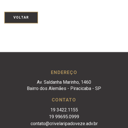
VOLTAR
ENDEREÇO
Av. Saldanha Marinho, 1460
Bairro dos Alemães - Piracicaba - SP
CONTATO
19 3422.1155
19 99695.0999
contato@crivelaripadoveze.adv.br