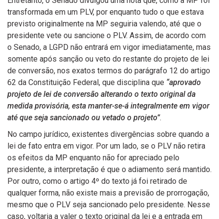
Entretanto, o Senado divulgou uma nota que, como a MP foi
transformada em um PLV, por enquanto tudo o que estava
previsto originalmente na MP seguiria valendo, até que o
presidente vete ou sancione o PLV. Assim, de acordo com
o Senado, a LGPD não entrará em vigor imediatamente, mas
somente após sanção ou veto do restante do projeto de lei
de conversão, nos exatos termos do parágrafo 12 do artigo
62 da Constituição Federal, que disciplina que
“aprovado
projeto de lei de conversão alterando o texto original da
medida provisória, esta manter-se-á integralmente em vigor
até que seja sancionado ou vetado o projeto”
.
No campo jurídico, existentes divergências sobre quando a
lei de fato entra em vigor. Por um lado, se o PLV não retira
os efeitos da MP enquanto não for apreciado pelo
presidente, a interpretação é que o adiamento será mantido.
Por outro, como o artigo 4º do texto já foi retirado de
qualquer forma, não existe mais a previsão de prorrogação,
mesmo que o PLV seja sancionado pelo presidente. Nesse
caso, voltaria a valer o texto original da lei e a entrada em