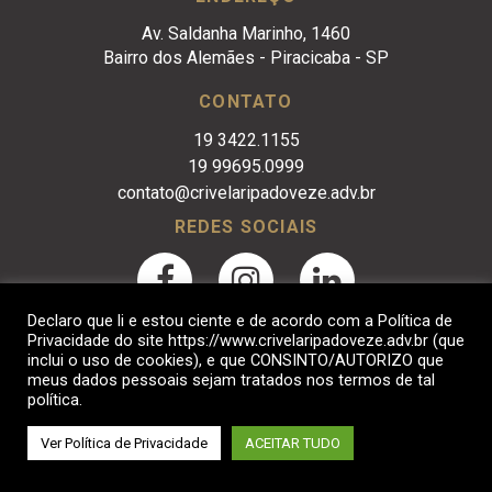
Av. Saldanha Marinho, 1460
Bairro dos Alemães - Piracicaba - SP
CONTATO
19 3422.1155
19 99695.0999
contato@crivelaripadoveze.adv.br
REDES SOCIAIS
Declaro que li e estou ciente e de acordo com a Política de
Privacidade do site https://www.crivelaripadoveze.adv.br (que
inclui o uso de cookies), e que CONSINTO/AUTORIZO que
meus dados pessoais sejam tratados nos termos de tal
política.
Crivelari & Padoveze Advocacia Empresarial. © 2017
Ver Política de Privacidade
ACEITAR TUDO
Desenvolvido por