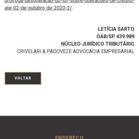
prorroga-desoneracao-do-iof-sobre-operacoes-de-credito-
ate-02-de-outubro-de-2020-2/
.
LETÍCIA SARTO
OAB/SP 439.989
NÚCLEO JURÍDICO TRIBUTÁRIO
CRIVELARI & PADOVEZE ADVOCACIA EMPRESARIAL
VOLTAR
ENDEREÇO