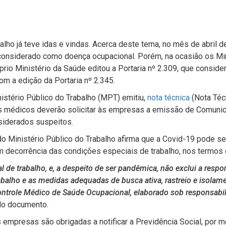
ho já teve idas e vindas. Acerca deste tema, no mês de abril d
onsiderado como doença ocupacional. Porém, na ocasião os Min
rio Ministério da Saúde editou a Portaria nº 2.309, que conside
m a edição da Portaria nº 2.345.
stério Público do Trabalho (MPT) emitiu,
nota técnica
(Nota Téc
 médicos deverão solicitar às empresas a emissão de Comunica
nsiderados suspeitos.
do Ministério Público do Trabalho afirma que a Covid-19 pode s
m decorrência das condições especiais de trabalho, nos termos d
l de trabalho, e, a despeito de ser pandêmica, não exclui a resp
abalho e as medidas adequadas de busca ativa, rastreio e isola
ontrole Médico de Saúde Ocupacional, elaborado sob responsabil
 do documento.
empresas são obrigadas a notificar a Previdência Social, por m