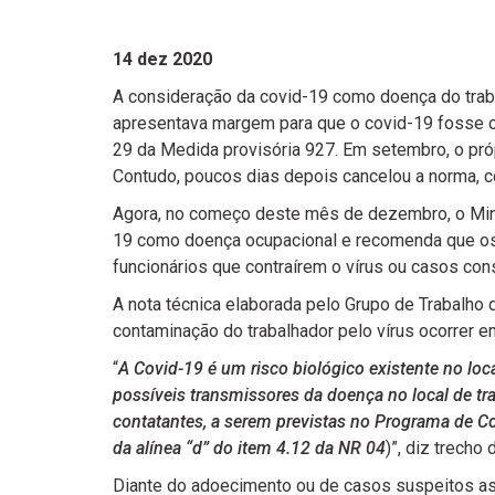
14 dez 2020
A consideração da covid-19 como doença do trabal
apresentava margem para que o covid-19 fosse c
29 da Medida provisória 927. Em setembro, o próp
Contudo, poucos dias depois cancelou a norma, co
Agora, no começo deste mês de dezembro, o Mini
19 como doença ocupacional e recomenda que os
funcionários que contraírem o vírus ou casos co
A nota técnica elaborada pelo Grupo de Trabalho 
contaminação do trabalhador pelo vírus ocorrer e
“
A Covid-19 é um risco biológico existente no loca
possíveis transmissores da doença no local de tr
contatantes, a serem previstas no Programa de C
da alínea “d” do item 4.12 da NR 04
)”, diz trecho
Diante do adoecimento ou de casos suspeitos as 