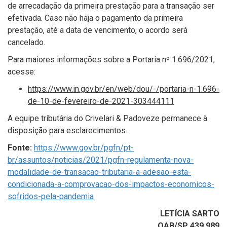
de arrecadação da primeira prestação para a transação ser
efetivada. Caso não haja o pagamento da primeira
prestação, até a data de vencimento, o acordo será
cancelado.
Para maiores informações sobre a Portaria nº 1.696/2021,
acesse:
https://www.in.gov.br/en/web/dou/-/portaria-n-1.696-
de-10-de-fevereiro-de-2021-303444111
A equipe tributária do Crivelari & Padoveze permanece à
disposição para esclarecimentos.
Fonte:
https://www.gov.br/pgfn/pt-
br/assuntos/noticias/2021/pgfn-regulamenta-nova-
modalidade-de-transacao-tributaria-a-adesao-esta-
condicionada-a-comprovacao-dos-impactos-economicos-
sofridos-pela-pandemia
LETÍCIA SARTO
OAB/SP 439.989