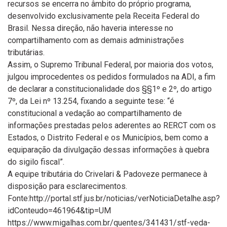
recursos se encerra no âmbito do próprio programa,
desenvolvido exclusivamente pela Receita Federal do
Brasil. Nessa direção, não haveria interesse no
compartilhamento com as demais administrações
tributárias.
Assim, o Supremo Tribunal Federal, por maioria dos votos,
julgou improcedentes os pedidos formulados na ADI, a fim
de declarar a constitucionalidade dos §§1º e 2º, do artigo
7º, da Lei nº 13.254, fixando a seguinte tese: “é
constitucional a vedação ao compartilhamento de
informações prestadas pelos aderentes ao RERCT com os
Estados, o Distrito Federal e os Municípios, bem como a
equiparação da divulgação dessas informações à quebra
do sigilo fiscal”.
A equipe tributária do Crivelari & Padoveze permanece à
disposição para esclarecimentos.
Fonte:http://portal.stf.jus.br/noticias/verNoticiaDetalhe.asp?
idConteudo=461964&tip=UM
https://www.migalhas.com.br/quentes/341431/stf-veda-