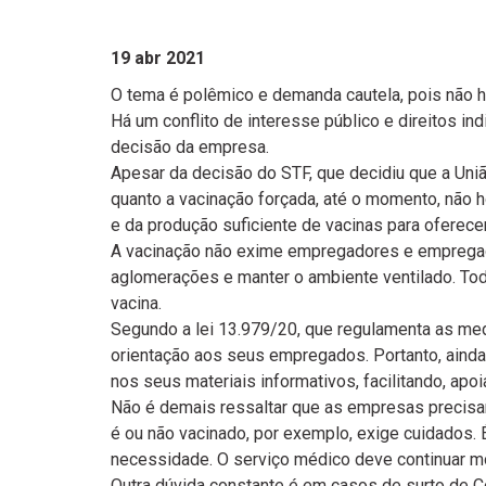
19 abr 2021
O tema é polêmico e demanda cautela, pois não 
Há um conflito de interesse público e direitos in
decisão da empresa.
Apesar da decisão do STF, que decidiu que a Uniã
quanto a vacinação forçada, até o momento, não 
e da produção suficiente de vacinas para oferecer
A vacinação não exime empregadores e empregado
aglomerações e manter o ambiente ventilado. T
vacina.
Segundo a lei 13.979/20, que regulamenta as m
orientação aos seus empregados. Portanto, ainda
nos seus materiais informativos, facilitando, ap
Não é demais ressaltar que as empresas precisa
é ou não vacinado, por exemplo, exige cuidados.
necessidade. O serviço médico deve continuar mo
Outra dúvida constante é em casos de surto de C