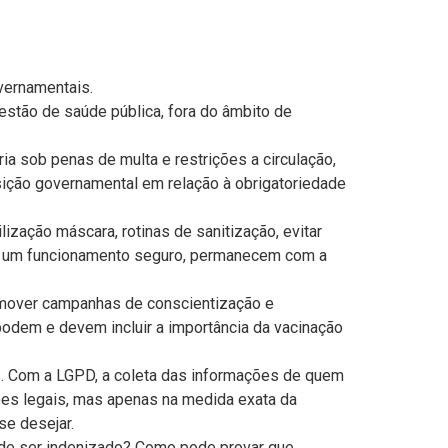
vernamentais.
uestão de saúde pública, fora do âmbito de
a sob penas de multa e restrições a circulação,
sição governamental em relação à obrigatoriedade
ação máscara, rotinas de sanitização, evitar
ir um funcionamento seguro, permanecem com a
omover campanhas de conscientização e
podem e devem incluir a importância da vacinação
. Com a LGPD, a coleta das informações de quem
ções legais, mas apenas na medida exata da
se desejar.
pode ser indenizado? Como pode provar que