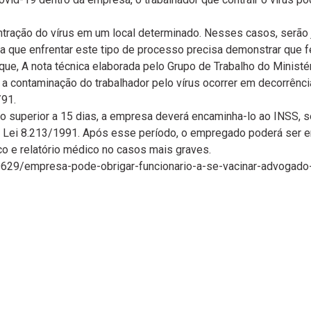
contração do vírus em um local determinado. Nesses casos, serã
a que enfrentar este tipo de processo precisa demonstrar que fe
ue, A nota técnica elaborada pelo Grupo de Trabalho do Ministé
a contaminação do trabalhador pelo vírus ocorrer em decorrênci
/91.
o superior a 15 dias, a empresa deverá encaminha-lo ao INSS,
º da Lei 8.213/1991. Após esse período, o empregado poderá se
 e relatório médico no casos mais graves.
9629/empresa-pode-obrigar-funcionario-a-se-vacinar-advogad