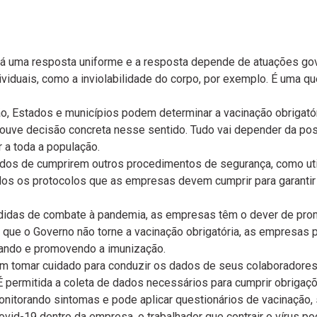
há uma resposta uniforme e a resposta depende de atuações go
dividuais, como a inviolabilidade do corpo, por exemplo. É uma q
o, Estados e municípios podem determinar a vacinação obrigatóri
houve decisão concreta nesse sentido. Tudo vai depender da po
 a toda a população.
s de cumprirem outros procedimentos de segurança, como utiliz
odos os protocolos que as empresas devem cumprir para garant
edidas de combate à pandemia, as empresas têm o dever de pr
 que o Governo não torne a vacinação obrigatória, as empresas 
oiando e promovendo a imunização.
m tomar cuidado para conduzir os dados de seus colaboradores
 É permitida a coleta de dados necessários para cumprir obriga
nitorando sintomas e pode aplicar questionários de vacinação, 
ovid-19 dentro da empresa, o trabalhador que contrair o vírus 