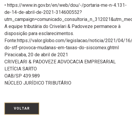
• https://www.in.gov.br/en/web/dou/-/portaria-me-n-4.131-
de-14-de-abril-de-2021-314600552?
utm_campaign=comunicado_consultoria_n_312021&utm_med
A equipe tributária do Crivelari & Padoveze permanece à
disposição para esclarecimentos.
Fonte:https://valor.globo.com/legislacao/noticia/2021/04/16
do-stf-provoca-mudanas-em-taxas-do-siscomex.ghtml
Piracicaba, 20 de abril de 2021
CRIVELARI & PADOVEZE ADVOCACIA EMPRESARIAL
LETÍCIA SARTO
OAB/SP 439.989
NÚCLEO JURÍDICO TRIBUTÁRIO
VOLTAR