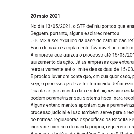
20 maio 2021
No dia 13/05/2021, o STF definiu pontos que era
Seguem, portanto, alguns esclarecimentos.
O ICMS a ser excluído da base de cálculo das ref
Essa decisão é amplamente favorável ao contribu
A empresa que ajuizou o processo até 15/03/2017
ajuizamento da ação. Já as empresas que entrar
retroativamente até o limite dessa data de 15/03
É preciso levar em conta que, em qualquer caso, p
seja, o processo já deve ter terminado definitiva
Quanto ao pagamento das contribuições vincendas
podem parametrizar seu sistema fiscal para reco
Alguns entendimentos apontam que a parametriza
processo judicial e isso também serve para a rec
de normas reguladoras específicas da Receita Fe
ingresse com sua demanda própria, requerendo se
A equipe tributária do Escritório Crivelari & Pa