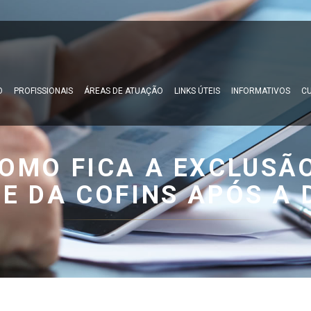
O
PROFISSIONAIS
ÁREAS DE ATUAÇÃO
LINKS ÚTEIS
INFORMATIVOS
CU
COMO FICA A EXCLUSÃO
 E DA COFINS APÓS A 