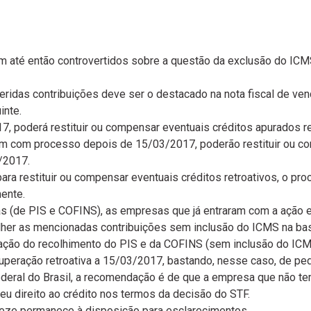
m até então controvertidos sobre a questão da exclusão do ICM
eridas contribuições deve ser o destacado na nota fiscal de ven
inte.
, poderá restituir ou compensar eventuais créditos apurados re
am com processo depois de 15/03/2017, poderão restituir ou c
/2017.
ara restituir ou compensar eventuais créditos retroativos, o pro
mente.
 (de PIS e COFINS), as empresas que já entraram com a ação e j
lher as mencionadas contribuições sem inclusão do ICMS na bas
ção do recolhimento do PIS e da COFINS (sem inclusão do ICMS
uperação retroativa a 15/03/2017, bastando, nesse caso, de ped
deral do Brasil, a recomendação é de que a empresa que não tem
u direito ao crédito nos termos da decisão do STF.
doveze permanece à disposição para esclarecimentos.