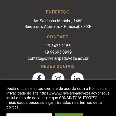
ENDEREÇO
Av. Saldanha Marinho, 1460
Bairro dos Alemães - Piracicaba - SP
CONTATO
19 3422.1155
19 99695.0999
contato@crivelaripadoveze.adv.br
REDES SOCIAIS
Declaro que li e estou ciente e de acordo com a Política de
Privacidade do site https://www.crivelaripadoveze.adv.br (que
inclui o uso de cookies), e que CONSINTO/AUTORIZO que
meus dados pessoais sejam tratados nos termos de tal
política.
Crivelari & Padoveze Advocacia Empresarial. © 2017