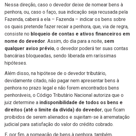
Nessa direção, caso o devedor deixe de nomear bens à
penhora, ou, caso o faço, sua indicação seja recusada pela
Fazenda, caberá a ela – Fazenda – indicar os bens sobre
os quais pretende fazer recair a penhora, que, via de regra,
consiste no
bloqueio de contas e ativos financeiros em
nome do devedor
. Assim, do dia para a noite,
sem
qualquer aviso prévio
, o devedor poderá ter suas contas
bancárias bloqueadas, sendo liberada em raríssimas
hipóteses.
Além disso, na hipótese de o devedor tributário,
devidamente citado, não pagar nem apresentar bens à
penhora no prazo legal e não forem encontrados bens
penhoráveis, o Código Tributário Nacional autoriza que o
juiz determine a
indisponibilidade de todos os bens e
direitos (até o limite da dívida) do devedor
, que ficam
proibidos de serem alienados e sujeitam-se à arrematação
judicial para satisfação do valor do crédito cobrado.
E, por fim, a nomeação de bens à penhora, também,