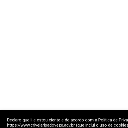
Declaro que li e estou ciente e de acordo com a Política de Priv
https://www.crivelaripadoveze.adv.br (que inclui o uso de cookies