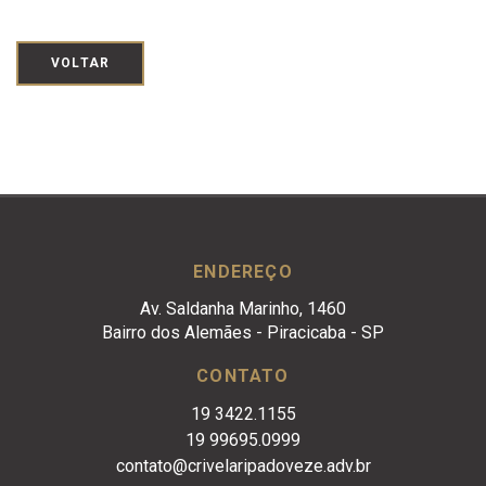
VOLTAR
ENDEREÇO
Av. Saldanha Marinho, 1460
Bairro dos Alemães - Piracicaba - SP
CONTATO
19 3422.1155
19 99695.0999
contato@crivelaripadoveze.adv.br