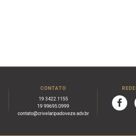
CONTATO
REDE
19 3422.1155
19 99695.0999
contato@crivelaripadoveze.adv.br