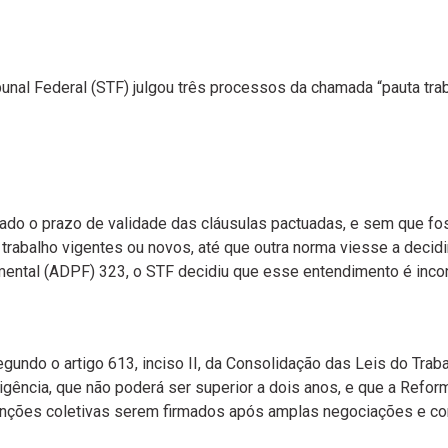
nal Federal (STF) julgou três processos da chamada “pauta traba
inado o prazo de validade das cláusulas pactuadas, e sem que fo
trabalho vigentes ou novos, até que outra norma viesse ​a decidir
ntal (ADPF) 323, o STF decidiu que esse entendimento é incons
egundo o artigo 613, inciso II, da Consolidação das Leis do Trab
gência, que não poderá ser superior a dois anos, e que a Reforma
venções coletivas serem firmados após amplas negociações e