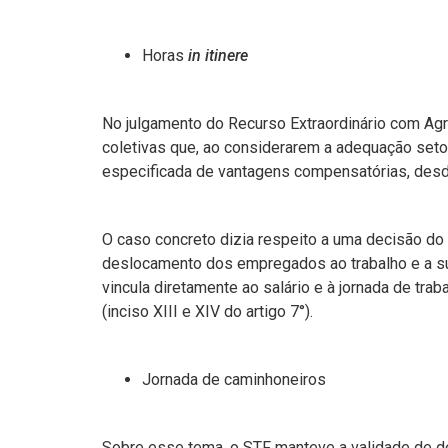
Horas
in itinere
No julgamento do Recurso Extraordinário com Agr
coletivas que, ao considerarem a adequação setor
especificada de vantagens compensatórias, desde
O caso concreto dizia respeito a uma decisão do 
deslocamento dos empregados ao trabalho e a su
vincula diretamente ao salário e à jornada de tra
(inciso XIII e XIV do artigo 7°).
Jornada de caminhoneiros
Sobre esse tema, o STF manteve a validade de de