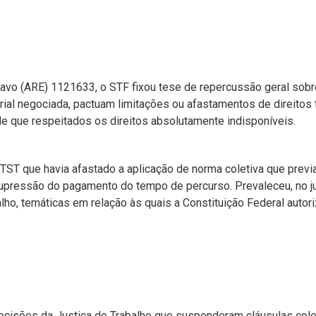
avo (ARE) 1121633, o STF fixou tese de repercussão geral sobr
ial negociada, pactuam limitações ou afastamentos de direitos 
 que respeitados os direitos absolutamente indisponíveis.
TST que havia afastado a aplicação de norma coletiva que previ
pressão do pagamento do tempo de percurso. Prevaleceu, no j
balho, temáticas em relação às quais a Constituição Federal auto
cisões da Justiça do Trabalho que suspenderam cláusulas colet