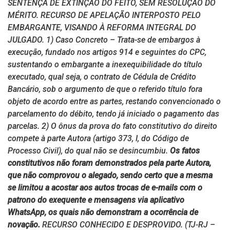
SENTENÇA DE EXTINÇÃO DO FEITO, SEM RESOLUÇÃO DO
MÉRITO. RECURSO DE APELAÇÃO INTERPOSTO PELO
EMBARGANTE, VISANDO À REFORMA INTEGRAL DO
JULGADO. 1) Caso Concreto – Trata-se de embargos à
execução, fundado nos artigos 914 e seguintes do CPC,
sustentando o embargante a inexequibilidade do título
executado, qual seja, o contrato de Cédula de Crédito
Bancário, sob o argumento de que o referido título fora
objeto de acordo entre as partes, restando convencionado o
parcelamento do débito, tendo já iniciado o pagamento das
parcelas. 2) O ônus da prova do fato constitutivo do direito
compete à parte Autora (artigo 373, I, do Código de
Processo Civil), do qual não se desincumbiu.
Os fatos
constitutivos não foram demonstrados pela parte Autora,
que não comprovou o alegado, sendo certo que a mesma
se limitou a acostar aos autos trocas de e-mails com o
patrono do exequente e mensagens via aplicativo
WhatsApp, os quais não demonstram a ocorrência de
novação.
RECURSO CONHECIDO E DESPROVIDO. (TJ-RJ –