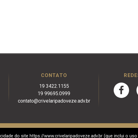
CONTATO
REDE
19 3422.1155
19 99695.0999
contato@crivelaripadoveze.adv.br
cidade do site https://www.crivelaripadoveze.adv.br (que inclui o uso
2017