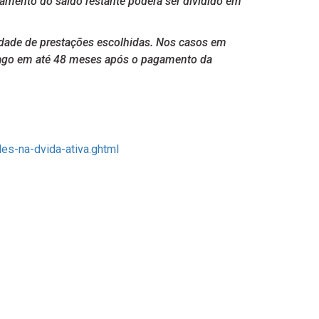
gamento do saldo restante poderá ser dividido em
idade de prestações escolhidas. Nos casos em
 pago em até 48 meses após o pagamento da
es-na-dvida-ativa.ghtml