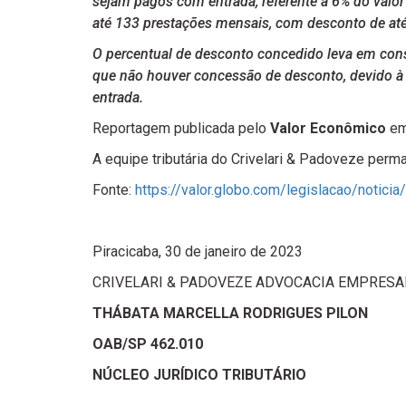
sejam pagos com entrada, referente a 6% do valor
até 133 prestações mensais, com desconto de até 
O percentual de desconto concedido leva em con
que não houver concessão de desconto, devido à
entrada.
Reportagem publicada pelo
Valor Econômico
em
A equipe tributária do Crivelari & Padoveze per
Fonte:
https://valor.globo.com/legislacao/notic
Piracicaba, 30 de janeiro de 2023
CRIVELARI & PADOVEZE ADVOCACIA EMPRESA
THÁBATA MARCELLA RODRIGUES PILON
OAB/SP 462.010
NÚCLEO JURÍDICO TRIBUTÁRIO