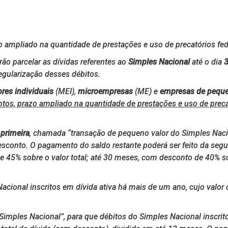
zo ampliado na quantidade de prestações e uso de precatórios fed
ão parcelar as dívidas referentes ao
Simples Nacional
até o dia
3
egularização desses débitos.
es individuais
(MEI),
microempresas
(ME) e
empresas de peque
ontos, prazo ampliado na quantidade de prestações e uso de preca
A
primeira
, chamada “transação de pequeno valor do Simples Naci
esconto. O pagamento do saldo restante poderá ser feito da seg
de 45% sobre o valor total; até 30 meses, com desconto de 40% s
ional inscritos em dívida ativa há mais de um ano, cujo valor co
imples Nacional”, para que débitos do Simples Nacional inscrit