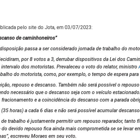
blicada pelo site do Jota, em 03/07/2023:
descanso de caminhoneiros”
 disposição passa a ser considerado jornada de trabalho do moto
decidiram, por 8 votos a 3, derrubar dispositivos da Lei dos Cami
intervalo dos motoristas. Prevaleceu o voto do relator, ministro
abalho do motorista, como, por exemplo, o tempo de espera para
efeição, repouso e descanso. Também não será possível o repou
do necessário que o descanso seja com o veículo estacionado. O
 o fracionamento e a coincidência do descanso com a parada obri
(35 horas) a cada 6 dias e não será possível acumular descansos
s de trabalho é justamente permitir um repouso reparador, tanto 
e do devido repouso fica ainda mais comprometida se se levar e
mas”, escreveu Moraes em seu voto.