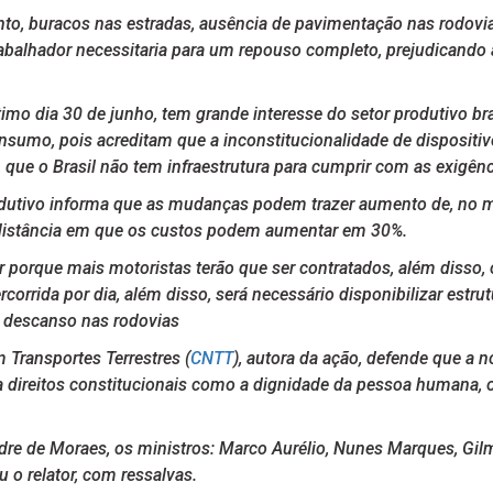
o, buracos nas estradas, ausência de pavimentação nas rodovias
rabalhador necessitaria para um repouso completo, prejudicando
timo dia 30 de junho, tem grande interesse do setor produtivo bra
onsumo, pois acreditam que a inconstitucionalidade de dispositi
que o Brasil não tem infraestrutura para cumprir com as exigênci
dutivo informa que as mudanças podem trazer aumento de, no mí
a distância em que os custos podem aumentar em 30%.
ir porque mais motoristas terão que ser contratados, além disso,
orrida por dia, além disso, será necessário disponibilizar estr
 descanso nas rodovias
Transportes Terrestres (
CNTT
), autora da ação, defende que a no
a direitos constitucionais como a dignidade da pessoa humana, os 
re de Moraes, os ministros: Marco Aurélio, Nunes Marques, Gilm
 o relator, com ressalvas.