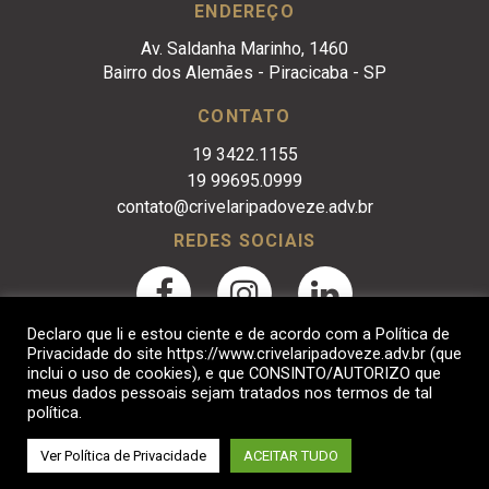
ENDEREÇO
Av. Saldanha Marinho, 1460
Bairro dos Alemães - Piracicaba - SP
CONTATO
19 3422.1155
19 99695.0999
contato@crivelaripadoveze.adv.br
REDES SOCIAIS
Declaro que li e estou ciente e de acordo com a Política de
Privacidade do site https://www.crivelaripadoveze.adv.br (que
inclui o uso de cookies), e que CONSINTO/AUTORIZO que
meus dados pessoais sejam tratados nos termos de tal
política.
Crivelari & Padoveze Advocacia Empresarial. © 2017
Ver Política de Privacidade
ACEITAR TUDO
Desenvolvido por