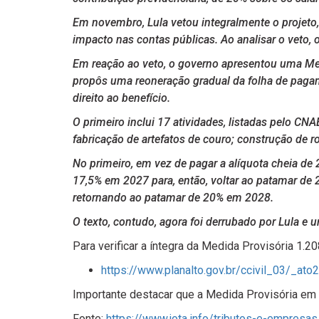
Em novembro, Lula vetou integralmente o projeto,
impacto nas contas públicas. Ao analisar o veto,
Em reação ao veto, o governo apresentou uma Med
propôs uma reoneração gradual da folha de pagame
direito ao benefício.
O primeiro inclui 17 atividades, listadas pelo CNA
fabricação de artefatos de couro; construção de rod
No primeiro, em vez de pagar a alíquota cheia d
17,5% em 2027 para, então, voltar ao patamar 
retornando ao patamar de 20% em 2028.
O texto, contudo, agora foi derrubado por Lula e 
Para verificar a íntegra da Medida Provisória 1.
https://www.planalto.gov.br/ccivil_03/_
Importante destacar que a Medida Provisória em
Fonte:
https://www.jota.info/tributos-e-empres