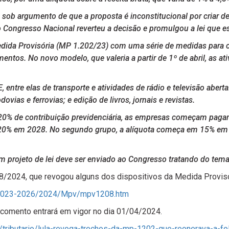
 sob argumento de que a proposta é inconstitucional por criar de
 o Congresso Nacional reverteu a decisão e promulgou a lei que 
ida Provisória (MP 1.202/23) com uma série de medidas para cum
ntos. No novo modelo, que valeria a partir de 1º de abril, as a
E, entre elas de transporte e atividades de rádio e televisão abe
ovias e ferrovias; e edição de livros, jornais e revistas.
e 20% de contribuição previdenciária, as empresas começam pag
de 20% em 2028. No segundo grupo, a alíquota começa em 15% e
um projeto de lei deve ser enviado ao Congresso tratando do tema
208/2024, que revogou alguns dos dispositivos da Medida Provis
ato2023-2026/2024/Mpv/mpv1208.htm
 comento entrará em vigor no dia 01/04/2024.
as/tributario/lula-revoga-trechos-da-mp-1202-que-reonerava-a