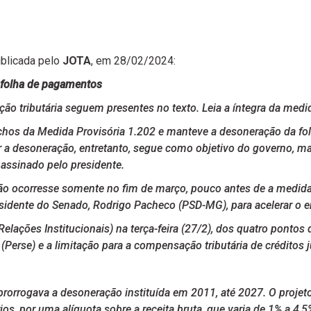
ublicada pelo
JOTA
, em 28/02/2024:
 folha de pagamentos
o tributária seguem presentes no texto. Leia a íntegra da medi
trechos da Medida Provisória 1.202 e manteve a desoneração da 
 a desoneração, entretanto, segue como objetivo do governo, mas 
 assinado pelo presidente.
ão ocorresse somente no fim de março, pouco antes de a medida 
idente do Senado, Rodrigo Pacheco (PSD-MG), para acelerar o e
lações Institucionais) na terça-feira (27/2), dos quatro pontos 
(Perse) e a limitação para a compensação tributária de créditos 
rorrogava a desoneração instituída em 2011, até 2027. O proje
ios, por uma alíquota sobre a receita bruta, que varia de 1% a 4,5