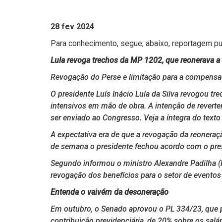
28 fev 2024
Para conhecimento, segue, abaixo, reportagem p
Lula revoga trechos da MP 1202, que reonerava a
Revogação do Perse e limitação para a compensaçã
O presidente Luís Inácio Lula da Silva revogou 
intensivos em mão de obra. A intenção de reverter
ser enviado ao Congresso. Veja a íntegra do texto
A expectativa era de que a revogação da reoneraç
de semana o presidente fechou acordo com o pres
Segundo informou o ministro Alexandre Padilha (Re
revogação dos benefícios para o setor de eventos 
Entenda o vaivém da desoneração
Em outubro, o Senado aprovou o PL 334/23, que p
contribuição previdenciária, de 20% sobre os salár