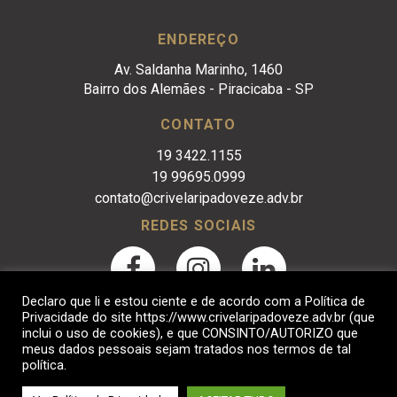
ENDEREÇO
Av. Saldanha Marinho, 1460
Bairro dos Alemães - Piracicaba - SP
CONTATO
19 3422.1155
19 99695.0999
contato@crivelaripadoveze.adv.br
REDES SOCIAIS
Declaro que li e estou ciente e de acordo com a Política de
Privacidade do site https://www.crivelaripadoveze.adv.br (que
inclui o uso de cookies), e que CONSINTO/AUTORIZO que
meus dados pessoais sejam tratados nos termos de tal
política.
Crivelari & Padoveze Advocacia Empresarial. © 2017