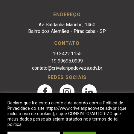
ENDEREÇO
Av. Saldanha Marinho, 1460
Bairro dos Alemães - Piracicaba - SP
CONTATO
19 3422.1155
19 99695.0999
contato@crivelaripadoveze.adv.br
REDES SOCIAIS
Declaro que li e estou ciente e de acordo com a Política de
Privacidade do site https://www.crivelaripadoveze.adv.br (que
inclui o uso de cookies), e que CONSINTO/AUTORIZO que
meus dados pessoais sejam tratados nos termos de tal
política.
Crivelari & Padoveze Advocacia Empresarial. © 2017