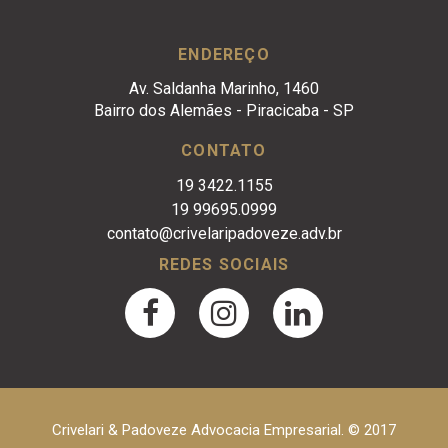
ENDEREÇO
Av. Saldanha Marinho, 1460
Bairro dos Alemães - Piracicaba - SP
CONTATO
19 3422.1155
19 99695.0999
contato@crivelaripadoveze.adv.br
REDES SOCIAIS
Crivelari & Padoveze Advocacia Empresarial. © 2017