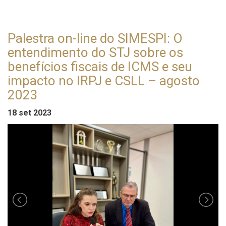
Palestra on-line do SIMESPI: O
entendimento do STJ sobre os
benefícios fiscais de ICMS e seu
impacto no IRPJ e CSLL – agosto
2023
18 set 2023