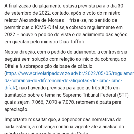
A finalização do julgamento estava prevista para o dia 30
de setembro de 2022, contudo, após o voto do ministro
relator Alexandre de Moraes – frise-se, no sentido de
permitir que o ICMS-Difal seja cobrado regularmente em
2022 – houve o pedido de vista e de adiamento das ações
em questão pelo ministro Dias Toffoli.
Nessa direção, com o pedido de adiamento, a controvérsia
seguirá sem solução com relação ao início da cobrança do
Difal e à sobreposição da base de cálculo
(
https://www.crivelaripadoveze.adv.br/2022/05/05/regulame
da-cobranca-do-diferencial-de-aliquotas-de-icms-icms-
difal/
), não havendo previsão para que as três ADIs em
tramitação sobre o tema no Supremo Tribunal Federal (STF),
quais sejam, 7.066, 7.070 e 7.078, retornem à pauta para
apreciação.
Importante ressaltar que, a depender das normativas de
cada estado, a cobrança continua vigente até a análise do
mérito das ações pelo plenário da Corte.